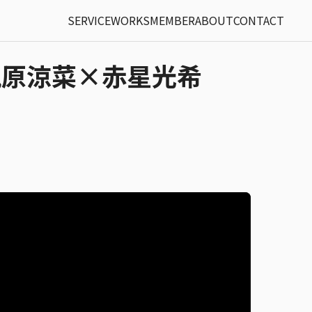
SERVICE
WORKS
MEMBER
ABOUT
CONTACT
 by 凪原涼菜×赤星光希