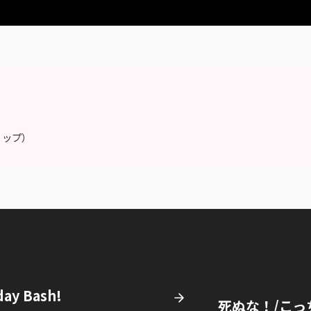
ーリップ）
ay Bash!
死ぬな！/こっち