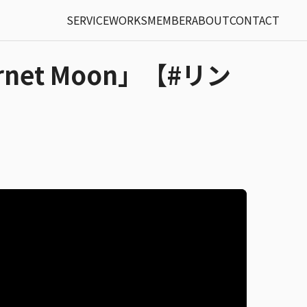
SERVICE
WORKS
MEMBER
ABOUT
CONTACT
Garnet Moon」【#リン