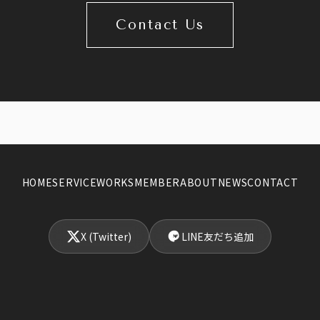
Contact Us
HOME
SERVICE
WORKS
MEMBER
ABOUT
NEWS
CONTACT
X (Twitter)
LINE友だち追加