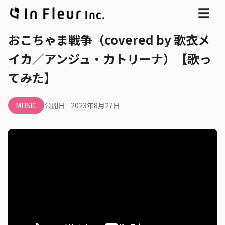
メ
☰
ニ
おこちゃま戦争（covered by 歌衣メ
ュ
イカ／アンジュ・カトリーナ）【歌っ
ー
てみた】
MUSIC
公開日:
2023年8月27日