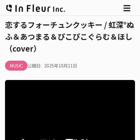
メ
☰
ニ
恋するフォーチュンクッキー / 虹深°ぬ
ュ
ふ＆あつまる＆ぴこぴこぐらむ＆ほし
ー
（cover）
MUSIC
公開日:
2025年10月11日