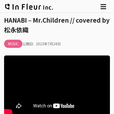
メ
☰
ニ
HANABI – Mr.Children // covered by
ュ
松永依織
ー
MUSIC
公開日:
2023年7月24日