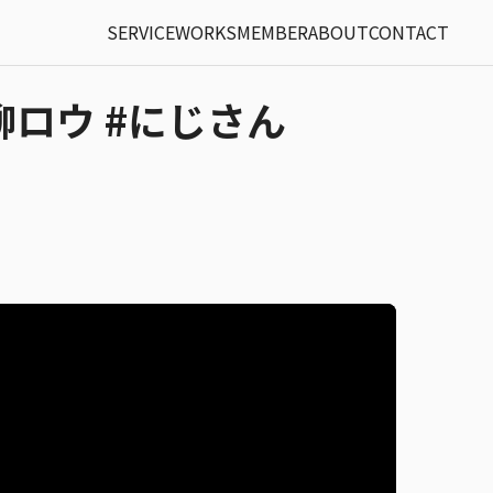
SERVICE
WORKS
MEMBER
ABOUT
CONTACT
柳ロウ #にじさん