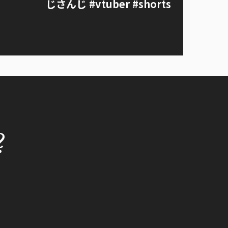
じさんじ #vtuber #shorts
?