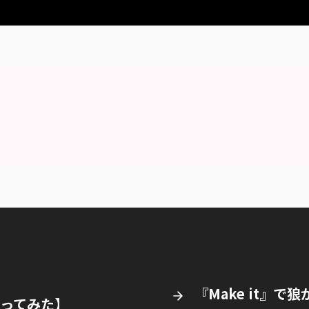
『Make it』
【歌ってみた】