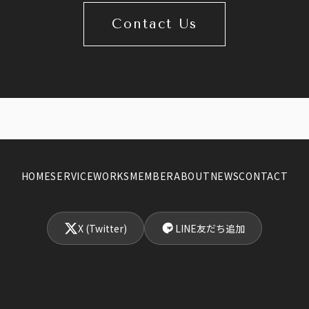
Contact Us
HOME
SERVICE
WORKS
MEMBER
ABOUT
NEWS
CONTACT
X (Twitter)
LINE友だち追加