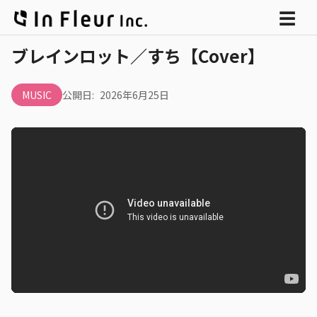
メ
☰
ニ
ブレインロット／すち【Cover】
ュ
ー
MUSIC
公開日:
2026年6月25日