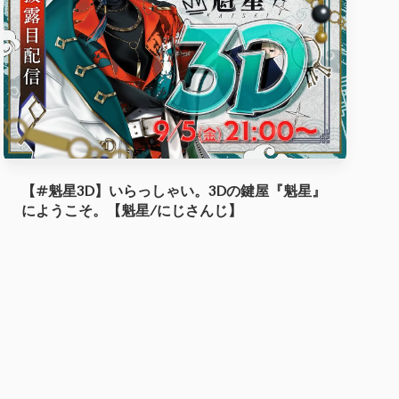
【#魁星3D】いらっしゃい。3Dの鍵屋『魁星』
にようこそ。【魁星/にじさんじ】