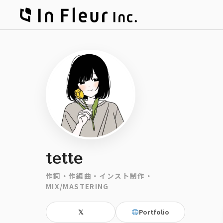
tette
作詞・作編曲・インスト制作・
MIX/MASTERING
𝕏
Portfolio