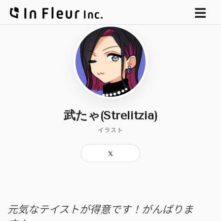
メ
☰
ニ
ュ
ー
武たゃ(Strelitzia)
イラスト
𝕏
“
元気なテイストが得意です！がんばりま