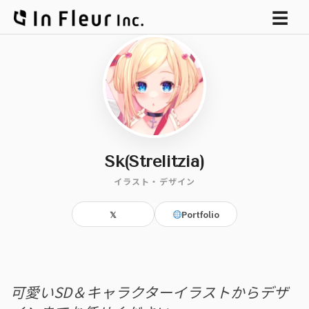
メ
☰
ニ
ュ
ー
Sk(Strelitzia)
イラスト・デザイン
𝕏
Portfolio
“
可愛いSD＆キャラクターイラストからデザ